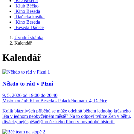
KD Beseda
Klub Béčko
Kino Beseda
Dačická kostka
Kino Beseda
Beseda Dačice
Úvodní stránka
Kalendář
Kalendář
Někdo to rád v Plzni
9. 5. 2026 od 19:00 do 20:40
Místo konání:
Kino Beseda - Palackého nám. 4, Dačice
Kolik bláznivých příběhů se může odehrát během jednoho krásného
léta v jednom neobyčejném městě? Na to odpoví tvůrce Žen v běhu,
divácky nejúspěšnějšího českého filmu v novodobé historii.