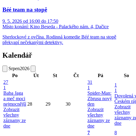
Béé team na stopě
9. 5. 2026 od 16:00 do 17:50
Místo konání:
Kino Beseda - Palackého nám. 4, Dačice
Sherlockové z ovčína. Rodinná komedie Béé team na stopě
překvapí nečekanými detektivy.
Kalendář
Srpen
2026
Po
Út
St
Čt
Pá
So
27
31
1
1
1
1
Baba Jaga
Spider-Man:
Dovolená 
a meč moci
Zbrusu nový
Českém ráj
nejmocnější
28
29
30
den
Zobrazit
Zobrazit
Zobrazit
všechny
všechny
všechny
záznamy z
záznamy ze
záznamy ze
dne
dne
dne
7
8