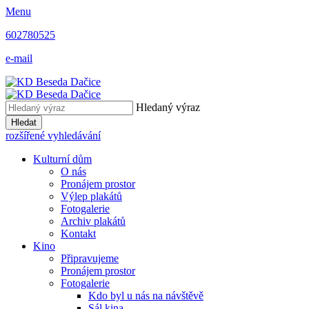
Menu
602780525
e-mail
Hledaný výraz
Hledat
rozšířené vyhledávání
Kulturní dům
O nás
Pronájem prostor
Výlep plakátů
Fotogalerie
Archiv plakátů
Kontakt
Kino
Připravujeme
Pronájem prostor
Fotogalerie
Kdo byl u nás na návštěvě
Sál kina