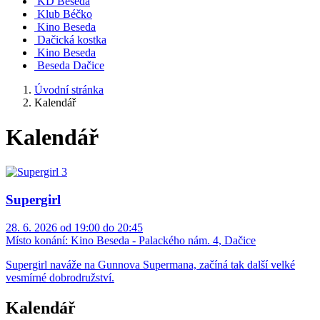
KD Beseda
Klub Béčko
Kino Beseda
Dačická kostka
Kino Beseda
Beseda Dačice
Úvodní stránka
Kalendář
Kalendář
Supergirl
28. 6. 2026 od 19:00 do 20:45
Místo konání:
Kino Beseda - Palackého nám. 4, Dačice
Supergirl naváže na Gunnova Supermana, začíná tak další velké
vesmírné dobrodružství.
Kalendář