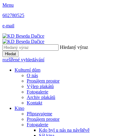
Menu
602780525
e-mail
Hledaný výraz
Hledat
rozšířené vyhledávání
Kulturní dům
O nás
Pronájem prostor
Výlep plakátů
Fotogalerie
Archiv plakátů
Kontakt
Kino
Připravujeme
Pronájem prostor
Fotogalerie
Kdo byl u nás na návštěvě
Sál kina