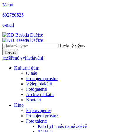
Menu
602780525
e-mail
Hledaný výraz
Hledat
rozšířené vyhledávání
Kulturní dům
O nás
Pronájem prostor
Výlep plakátů
Fotogalerie
Archiv plakátů
Kontakt
Kino
Připravujeme
Pronájem prostor
Fotogalerie
Kdo byl u nás na návštěvě
Sál kina