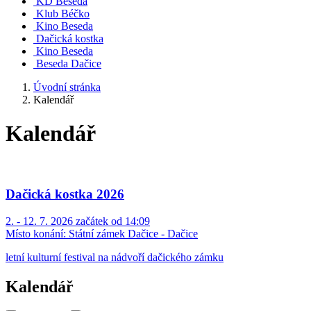
KD Beseda
Klub Béčko
Kino Beseda
Dačická kostka
Kino Beseda
Beseda Dačice
Úvodní stránka
Kalendář
Kalendář
Dačická kostka 2026
2. - 12. 7. 2026 začátek od 14:09
Místo konání:
Státní zámek Dačice - Dačice
letní kulturní festival na nádvoří dačického zámku
Kalendář