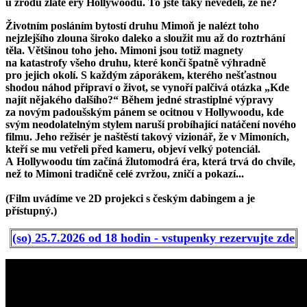
u zrodu zlaté éry Hollywoodu. To jste taky nevěděli, že ne?
Životním posláním bytostí druhu Mimoň je nalézt toho
nejzlejšího zlouna široko daleko a sloužit mu až do roztrhání
těla. Většinou toho jeho. Mimoni jsou totiž magnety
na katastrofy všeho druhu, které končí špatně výhradně
pro jejich okolí. S každým záporákem, kterého nešťastnou
shodou náhod připraví o život, se vynoří palčivá otázka „Kde
najít nějakého dalšího?“ Během jedné strastiplné výpravy
za novým padoušským pánem se ocitnou v Hollywoodu, kde
svým neodolatelným stylem naruší probíhající natáčení nového
filmu. Jeho režisér je naštěstí takový vizionář, že v Mimoních,
kteří se mu vetřeli před kameru, objeví velký potenciál.
A Hollywoodu tím začíná žlutomodrá éra, která trvá do chvíle,
než to Mimoni tradičně celé zvržou, zničí a pokazí...
(Film uvádíme ve 2D projekci s českým dabingem a je
přístupný.)
(so) 25.7.2026 od 18 hodin - vstupenky rezervujte zde