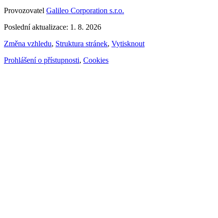
Provozovatel
Galileo Corporation s.r.o.
Poslední aktualizace: 1. 8. 2026
Změna vzhledu
,
Struktura stránek
,
Vytisknout
Prohlášení o přístupnosti
,
Cookies