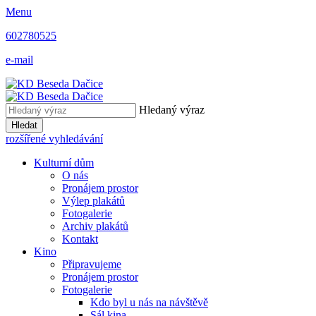
Menu
602780525
e-mail
Hledaný výraz
Hledat
rozšířené vyhledávání
Kulturní dům
O nás
Pronájem prostor
Výlep plakátů
Fotogalerie
Archiv plakátů
Kontakt
Kino
Připravujeme
Pronájem prostor
Fotogalerie
Kdo byl u nás na návštěvě
Sál kina