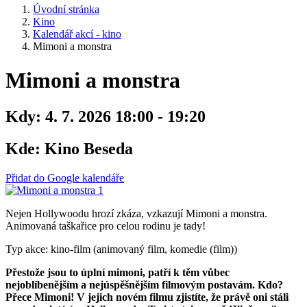
Úvodní stránka
Kino
Kalendář akcí - kino
Mimoni a monstra
Mimoni a monstra
Kdy:
4. 7. 2026 18:00 - 19:20
Kde:
Kino Beseda
Přidat do Google kalendáře
Nejen Hollywoodu hrozí zkáza, vzkazují Mimoni a monstra.
Animovaná taškařice pro celou rodinu je tady!
Typ akce: kino-film (animovaný film, komedie (film))
Přestože jsou to úplní mimoni, patří k těm vůbec
nejoblíbenějším a nejúspěšnějším filmovým postavám. Kdo?
Přece Mimoni! V jejich novém filmu zjistíte, že právě oni stáli