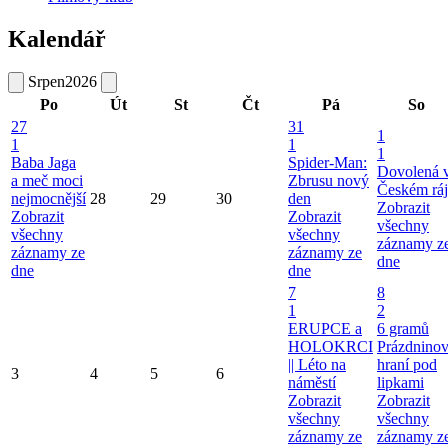
Kalendář
Srpen
2026
Po
Út
St
Čt
Pá
So
27
31
1
1
1
1
Baba Jaga
Spider-Man:
Dovolená 
a meč moci
Zbrusu nový
Českém ráj
nejmocnější
28
29
30
den
Zobrazit
Zobrazit
Zobrazit
všechny
všechny
všechny
záznamy z
záznamy ze
záznamy ze
dne
dne
dne
7
8
1
2
ERUPCE a
6 gramů
HOLOKRCI
Prázdnino
|| Léto na
hraní pod
3
4
5
6
náměstí
lipkami
Zobrazit
Zobrazit
všechny
všechny
záznamy ze
záznamy z