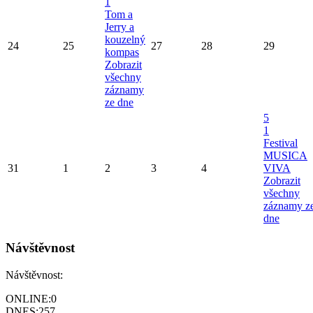
1
Tom a
Jerry a
kouzelný
24
25
27
28
29
kompas
Zobrazit
všechny
záznamy
ze dne
5
1
Festival
MUSICA
31
1
2
3
4
VIVA
Zobrazit
všechny
záznamy z
dne
Návštěvnost
Návštěvnost:
ONLINE:
0
DNES:
257