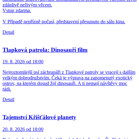
zdánlivě neživým věcem.
Vstup zdarma.
V Případě nepřízně počasí, představení přesunuto do sálu kina.
Detail
Tlapková patrola: Dinosauří film
19. 8. 2026 od 18:00
Nejroztomilejší psí záchranáři z Tlapkové patroly se vracejí s dalším
velkým dobrodružstvím. Čeká je výprava na zapomenutý exotický
ostrov, na kterém dosud žijí dinosauři. A ti nemají návštěvy moc
rádi.
Detail
Tajemství Křišťálové planety
20. 8. 2026 od 18:00