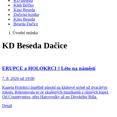
KD Beseda
Klub Béčko
Kino Beseda
Dačická kostka
Kino Beseda
Beseda Dačice
Úvodní stránka
KD Beseda Dačice
ERUPCE a HOLOKRCI || Léto na náměstí
7. 8. 2026 od 19:00
Kapela Holokrci úspěšně působí na klubové scéně už dvacátým
rokem. Rekrutovala se ze zkušených muzikantů z různých kapel.
Od Countrymixu, přes Harcovníky až po Divokého Billa.
Detail