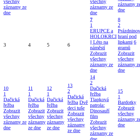
všechny
všechny
záznamy z
záznamy ze
záznamy ze
dne
dne
dne
7
8
1
2
ERUPCE a
Prázdnino
HOLOKRCI
hraní pod
|| Léto na
lipkami
6
3
4
5
6
náměstí
gramů
Zobrazit
Zobrazit
všechny
všechny
záznamy ze
záznamy z
dne
dne
14
2
13
10
11
12
Dačická
2
15
1
1
1
řežba
Dačická
1
Dačická
Dačická
Dačická
Tlapková
řežba
Dvě
Bardotky
řežba
řežba
řežba
patrola:
deci tuše
Zobrazit
Zobrazit
Zobrazit
Zobrazit
Dinosauří
Zobrazit
všechny
všechny
všechny
všechny
film
všechny
záznamy z
záznamy ze
záznamy
záznamy
Zobrazit
záznamy
dne
dne
ze dne
ze dne
všechny
ze dne
záznamy ze
dne