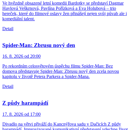
Ve hvězdně obsazené letní komedii Bardotky se představí Dagmar
Havlová Veškrnová, Pavlína Pořízková a Eva Holubová – trio
hereček, které do filmové oslavy žen přinášejí nejen svůj půvab ale i
komediální talent.
Detail
Spider-Man: Zbrusu nový den
16. 8. 2026 od 20:00
Po rekordním celosvětovém úspěchu filmu Spider-Man: Bez
domova představuje Spider-Man: Zbrusu nový den zcela novou
kapitolu v životě Petera Parkera a Spider-Mana.
Detail
Z půdy harampádí
17. 8. 2026 od 17:00
Divadlo na větvi přiváží do Kancnýřova sadu v Dačicích Z půdy
harampádí. Improvizované komunikativní představení vdechne život