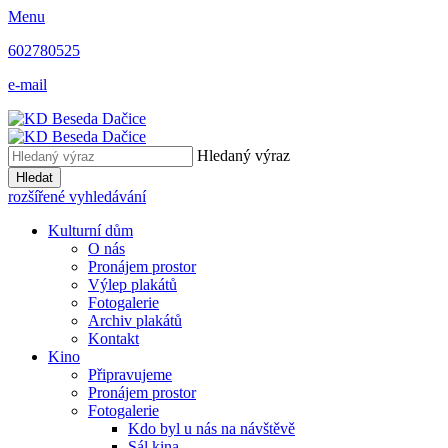
Menu
602780525
e-mail
Hledaný výraz
Hledat
rozšířené vyhledávání
Kulturní dům
O nás
Pronájem prostor
Výlep plakátů
Fotogalerie
Archiv plakátů
Kontakt
Kino
Připravujeme
Pronájem prostor
Fotogalerie
Kdo byl u nás na návštěvě
Sál kina