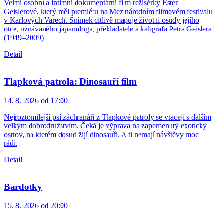
Velmi osobní a intimní dokumentární film režisérky Ester
Geislerové, který měl premiéru na Mezinárodním filmovém festivalu
v Karlových Varech. Snímek citlivě mapuje životní osudy jejího
otce, uznávaného japanologa, překladatele a kaligrafa Petra Geislera
(1949–2009)
Detail
Tlapková patrola: Dinosauří film
14. 8. 2026 od 17:00
Nejroztomilejší psí záchranáři z Tlapkové patroly se vracejí s dalším
velkým dobrodružstvím. Čeká je výprava na zapomenutý exotický
ostrov, na kterém dosud žijí dinosauři. A ti nemají návštěvy moc
rádi.
Detail
Bardotky
15. 8. 2026 od 20:00