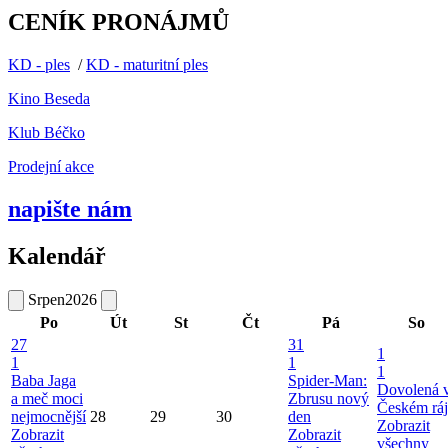
CENÍK PRONÁJMŮ
KD - ples
/
KD - maturitní ples
Kino Beseda
Klub Béčko
Prodejní akce
napište nám
Kalendář
Srpen
2026
Po
Út
St
Čt
Pá
So
27
31
1
1
1
1
Baba Jaga
Spider-Man:
Dovolená 
a meč moci
Zbrusu nový
Českém ráj
nejmocnější
28
29
30
den
Zobrazit
Zobrazit
Zobrazit
všechny