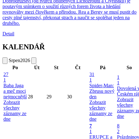
Dobrodružství (od tvůrců oblíbených Lichožroutů a Čtyřlístku) je
poutavým snímkem o soužití různých forem života a hledání
rovnováhy mezi člověkem a přírodou. Rea a Bergy se musí pustit do
cesty plné tajemství, překonat strach a naučit se spoléhat jeden na
druhého.
Detail
KALENDÁŘ
Srpen
2026
Po
Út
St
Čt
Pá
So
27
31
1
1
1
1
Baba Jaga
Spider-Man:
Dovolená 
a meč moci
Zbrusu nový
Českém ráj
nejmocnější
28
29
30
den
Zobrazit
Zobrazit
Zobrazit
všechny
všechny
všechny
záznamy z
záznamy ze
záznamy ze
dne
dne
dne
7
8
1
2
ERUPCE a
Prázdnino