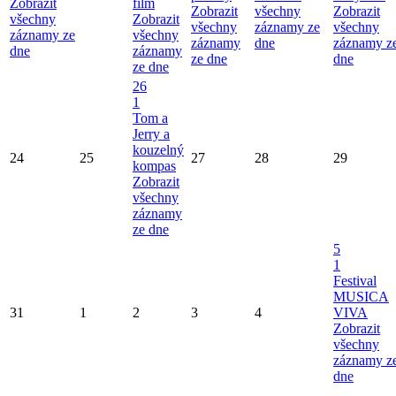
Zobrazit
film
Zobrazit
všechny
Zobrazit
všechny
Zobrazit
všechny
záznamy ze
všechny
záznamy ze
všechny
záznamy
dne
záznamy z
dne
záznamy
ze dne
dne
ze dne
26
1
Tom a
Jerry a
kouzelný
24
25
27
28
29
kompas
Zobrazit
všechny
záznamy
ze dne
5
1
Festival
MUSICA
31
1
2
3
4
VIVA
Zobrazit
všechny
záznamy z
dne