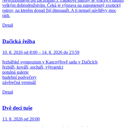
Nejroztomilejší psí záchranáři z Tlapkové patroly se vracejí s dalším
velkým dobrodružstvím. Čeká je výprava na zapomenutý exotický
ostrov, na kterém dosud žijí dinosauři. A ti nemají návštěvy moc
rádi.
Detail
Dačická řežba
10. 8. 2026 od 8:00 – 14. 8. 2026 do 23:59
řezbářské sympozium v Kancnýřově sadu v Dačicích
řezbáři, kováři, sochaři, výtvarníci
potulná galerie
hudební podvečery
závěrečná vernisáž
Detail
Dvě deci tuše
13. 8. 2026 od 20:00