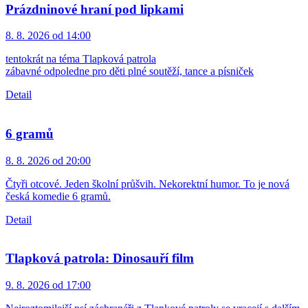
Prázdninové hraní pod lipkami
8. 8. 2026 od 14:00
tentokrát na téma Tlapková patrola
zábavné odpoledne pro děti plné soutěží, tance a písniček
Detail
6 gramů
8. 8. 2026 od 20:00
Čtyři otcové. Jeden školní průšvih. Nekorektní humor. To je nová
česká komedie 6 gramů.
Detail
Tlapková patrola: Dinosauří film
9. 8. 2026 od 17:00