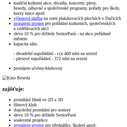
tradiční kulturní akce, divadla, koncerty, plesy,
besedy, zábavné a společenské programy, pořady pro školy,
kurzy tance apod.
výlepová služba
na osmi plakátovacích plochách v Dačicích
pronájem prostor
pro pořádání kulturních, společenských
a vzdělávacích akcí
slevu 10 % pro držitele SeniorPasů - na akce pořádané
městem
kapacita sálu:
- divadelní uspořádání - cca 400 míst na sezení
- plesové uspořádání - 372 míst na sezení
pronájem učebny/klubovny
zajišťuje:
promítání filmů ve 2D a 3D
filmový klub
dopolední promítání pro seniory
slevu 10 % pro držitele SeniorPasů
soukromé projekce
pronájem prostor
pro přednášky, školení apod.