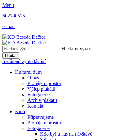
Menu
602780525
e-mail
Hledaný výraz
Hledat
rozšířené vyhledávání
Kulturní dům
O nás
Pronájem prostor
Výlep plakátů
Fotogalerie
Archiv plakátů
Kontakt
Kino
Připravujeme
Pronájem prostor
Fotogalerie
Kdo byl u nás na návštěvě
Sál kina