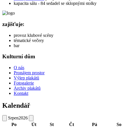
kapacita sálu - 84 sedadel se sklopnými stolky
zajišťuje:
provoz klubové scény
tématické večery
bar
Kulturní dům
O nás
Pronájem prostor
Výlep plakátů
Fotogalerie
Archiv plakátů
Kontakt
Kalendář
Srpen
2026
Po
Út
St
Čt
Pá
So