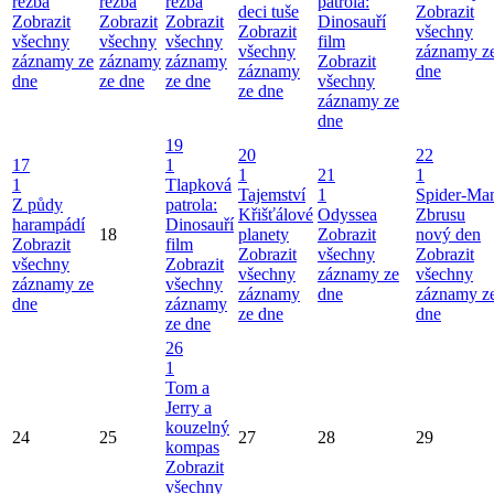
řežba
řežba
řežba
patrola:
deci tuše
Zobrazit
Zobrazit
Zobrazit
Zobrazit
Dinosauří
Zobrazit
všechny
všechny
všechny
všechny
film
všechny
záznamy z
záznamy ze
záznamy
záznamy
Zobrazit
záznamy
dne
dne
ze dne
ze dne
všechny
ze dne
záznamy ze
dne
19
20
22
17
1
1
21
1
1
Tlapková
Tajemství
1
Spider-Ma
Z půdy
patrola:
Křišťálové
Odyssea
Zbrusu
harampádí
Dinosauří
18
planety
Zobrazit
nový den
Zobrazit
film
Zobrazit
všechny
Zobrazit
všechny
Zobrazit
všechny
záznamy ze
všechny
záznamy ze
všechny
záznamy
dne
záznamy z
dne
záznamy
ze dne
dne
ze dne
26
1
Tom a
Jerry a
kouzelný
24
25
27
28
29
kompas
Zobrazit
všechny