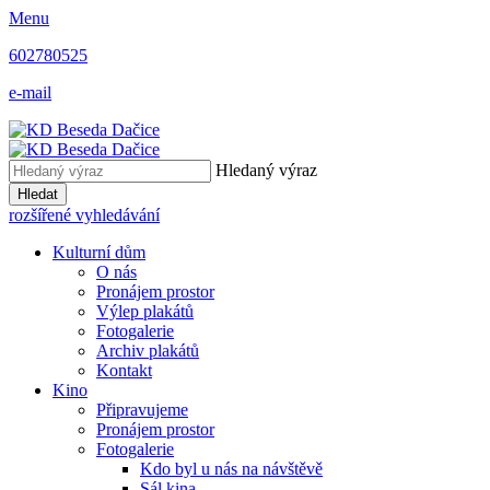
Menu
602780525
e-mail
Hledaný výraz
Hledat
rozšířené vyhledávání
Kulturní dům
O nás
Pronájem prostor
Výlep plakátů
Fotogalerie
Archiv plakátů
Kontakt
Kino
Připravujeme
Pronájem prostor
Fotogalerie
Kdo byl u nás na návštěvě
Sál kina