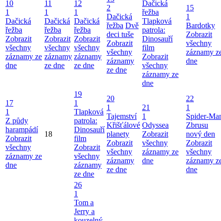
10
11
12
Dačická
2
15
1
1
1
řežba
Dačická
1
Dačická
Dačická
Dačická
Tlapková
řežba
Dvě
Bardotky
řežba
řežba
řežba
patrola:
deci tuše
Zobrazit
Zobrazit
Zobrazit
Zobrazit
Dinosauří
Zobrazit
všechny
všechny
všechny
všechny
film
všechny
záznamy z
záznamy ze
záznamy
záznamy
Zobrazit
záznamy
dne
dne
ze dne
ze dne
všechny
ze dne
záznamy ze
dne
19
20
22
17
1
1
21
1
1
Tlapková
Tajemství
1
Spider-Ma
Z půdy
patrola:
Křišťálové
Odyssea
Zbrusu
harampádí
Dinosauří
18
planety
Zobrazit
nový den
Zobrazit
film
Zobrazit
všechny
Zobrazit
všechny
Zobrazit
všechny
záznamy ze
všechny
záznamy ze
všechny
záznamy
dne
záznamy z
dne
záznamy
ze dne
dne
ze dne
26
1
Tom a
Jerry a
kouzelný