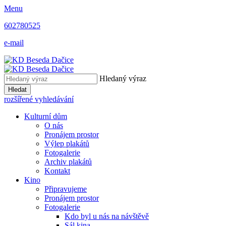
Menu
602780525
e-mail
Hledaný výraz
Hledat
rozšířené vyhledávání
Kulturní dům
O nás
Pronájem prostor
Výlep plakátů
Fotogalerie
Archiv plakátů
Kontakt
Kino
Připravujeme
Pronájem prostor
Fotogalerie
Kdo byl u nás na návštěvě
Sál kina