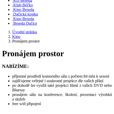
KD Beseda
Klub Béčko
Kino Beseda
Dačická kostka
Kino Beseda
Beseda Dačice
Úvodní stránka
Kino
Pronájem prostor
Pronájem prostor
NABÍZÍME:
příjemné prostředí komorního sálu s počtem 84 míst k sezení
zajišťujeme veřejné i soukromé projekce dle vašich přání
po dohodě lze využít také projekci filmů z vašich DVD nebo
Blueray
pronájem sálu na konference, školení, prezentaci výrobků
a služeb
free wifi připojení