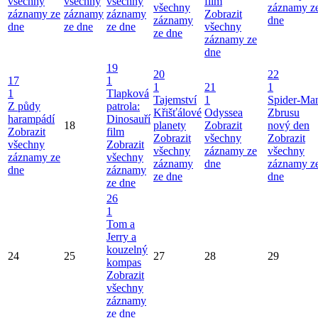
všechny
všechny
všechny
film
všechny
záznamy z
záznamy ze
záznamy
záznamy
Zobrazit
záznamy
dne
dne
ze dne
ze dne
všechny
ze dne
záznamy ze
dne
19
20
22
17
1
1
21
1
1
Tlapková
Tajemství
1
Spider-Ma
Z půdy
patrola:
Křišťálové
Odyssea
Zbrusu
harampádí
Dinosauří
18
planety
Zobrazit
nový den
Zobrazit
film
Zobrazit
všechny
Zobrazit
všechny
Zobrazit
všechny
záznamy ze
všechny
záznamy ze
všechny
záznamy
dne
záznamy z
dne
záznamy
ze dne
dne
ze dne
26
1
Tom a
Jerry a
kouzelný
24
25
27
28
29
kompas
Zobrazit
všechny
záznamy
ze dne