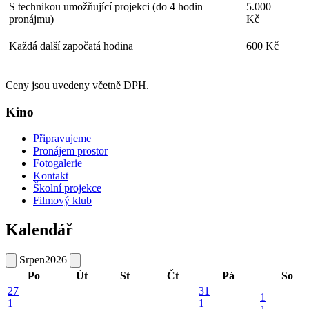
S technikou umožňující projekci (do 4 hodin
5.000
pronájmu)
Kč
Každá další započatá hodina
600 Kč
Ceny jsou uvedeny včetně DPH.
Kino
Připravujeme
Pronájem prostor
Fotogalerie
Kontakt
Školní projekce
Filmový klub
Kalendář
Srpen
2026
Po
Út
St
Čt
Pá
So
27
31
1
1
1