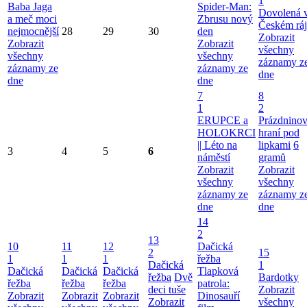
1
Baba Jaga
Spider-Man:
Dovolená 
a meč moci
Zbrusu nový
Českém ráj
nejmocnější
28
29
30
den
Zobrazit
Zobrazit
Zobrazit
všechny
všechny
všechny
záznamy z
záznamy ze
záznamy ze
dne
dne
dne
7
8
1
2
ERUPCE a
Prázdnino
HOLOKRCI
hraní pod
|| Léto na
lipkami
6
3
4
5
6
náměstí
gramů
Zobrazit
Zobrazit
všechny
všechny
záznamy ze
záznamy z
dne
dne
14
2
13
10
11
12
Dačická
2
15
1
1
1
řežba
Dačická
1
Dačická
Dačická
Dačická
Tlapková
řežba
Dvě
Bardotky
řežba
řežba
řežba
patrola:
deci tuše
Zobrazit
Zobrazit
Zobrazit
Zobrazit
Dinosauří
Zobrazit
všechny