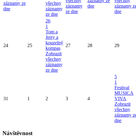
všechny
záznamy ze
všechny
záznamy ze
všechny
záznamy
dne
záznamy z
dne
záznamy
ze dne
dne
ze dne
26
1
Tom a
Jerry a
kouzelný
24
25
27
28
29
kompas
Zobrazit
všechny
záznamy
ze dne
5
1
Festival
MUSICA
31
1
2
3
4
VIVA
Zobrazit
všechny
záznamy z
dne
Návštěvnost