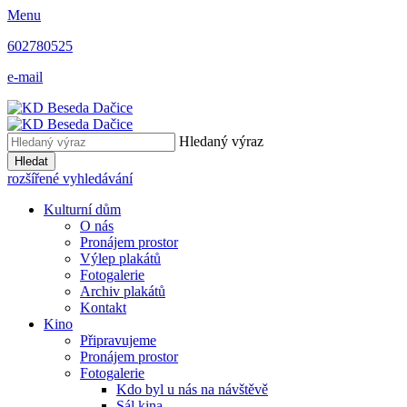
Menu
602780525
e-mail
Hledaný výraz
Hledat
rozšířené vyhledávání
Kulturní dům
O nás
Pronájem prostor
Výlep plakátů
Fotogalerie
Archiv plakátů
Kontakt
Kino
Připravujeme
Pronájem prostor
Fotogalerie
Kdo byl u nás na návštěvě
Sál kina