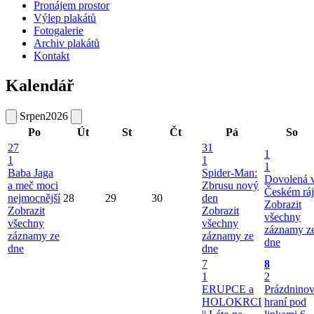
Pronájem prostor
Výlep plakátů
Fotogalerie
Archiv plakátů
Kontakt
Kalendář
Srpen
2026
Po
Út
St
Čt
Pá
So
27
31
1
1
1
1
Baba Jaga
Spider-Man:
Dovolená 
a meč moci
Zbrusu nový
Českém ráj
nejmocnější
28
29
30
den
Zobrazit
Zobrazit
Zobrazit
všechny
všechny
všechny
záznamy z
záznamy ze
záznamy ze
dne
dne
dne
7
8
1
2
ERUPCE a
Prázdnino
HOLOKRCI
hraní pod