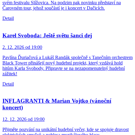
svém festivalu Slížovica. Na podzim pak novinku představí na
Čarovném tour, jehož součástí je i koncert v Dačicích.
Detail
Karel Svoboda: Ještě světu šanci dej
2. 12. 2026 od 19:00
Pavlína Ďuriačová a Lukáš Randák společně s Tanečním orchestrem
Black Tower přinášejí nový hudební projekt, který vzdává hold
hitům Karla Svobody. Připravte se na nezapomenutelný hudební
zážitek!
Detail
INFLAGRANTI & Marian Vojtko (vánoční
koncert)
12. 12. 2026 od 19:00
Přijměte pozvání na unikátní hudební večer, kde se spojuje dravost
elektrických smyčců a noblesa muzikálového hlasu.