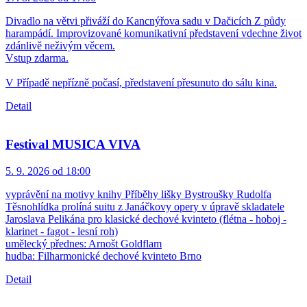
Divadlo na větvi přiváží do Kancnýřova sadu v Dačicích Z půdy
harampádí. Improvizované komunikativní představení vdechne život
zdánlivě neživým věcem.
Vstup zdarma.
V Případě nepřízně počasí, představení přesunuto do sálu kina.
Detail
Festival MUSICA VIVA
5. 9. 2026 od 18:00
vyprávění na motivy knihy Příběhy lišky Bystroušky Rudolfa
Těsnohlídka prolíná suitu z Janáčkovy opery v úpravě skladatele
Jaroslava Pelikána pro klasické dechové kvinteto (flétna - hoboj -
klarinet - fagot - lesní roh)
umělecký přednes: Arnošt Goldflam
hudba: Filharmonické dechové kvinteto Brno
Detail