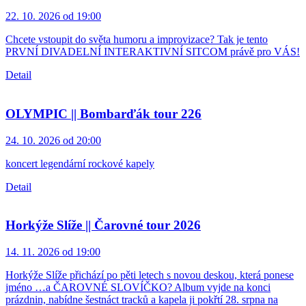
22. 10. 2026 od 19:00
Chcete vstoupit do světa humoru a improvizace? Tak je tento
PRVNÍ DIVADELNÍ INTERAKTIVNÍ SITCOM právě pro VÁS!
Detail
OLYMPIC || Bombarďák tour 226
24. 10. 2026 od 20:00
koncert legendární rockové kapely
Detail
Horkýže Slíže || Čarovné tour 2026
14. 11. 2026 od 19:00
Horkýže Slíže přichází po pěti letech s novou deskou, která ponese
jméno …a ČAROVNÉ SLOVÍČKO? Album vyjde na konci
prázdnin, nabídne šestnáct tracků a kapela ji pokřtí 28. srpna na