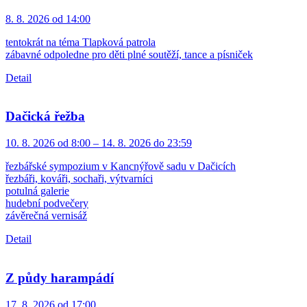
8. 8. 2026 od 14:00
tentokrát na téma Tlapková patrola
zábavné odpoledne pro děti plné soutěží, tance a písniček
Detail
Dačická řežba
10. 8. 2026 od 8:00 – 14. 8. 2026 do 23:59
řezbářské sympozium v Kancnýřově sadu v Dačicích
řezbáři, kováři, sochaři, výtvarníci
potulná galerie
hudební podvečery
závěrečná vernisáž
Detail
Z půdy harampádí
17. 8. 2026 od 17:00