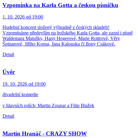
Vzpomínka na Karla Gotta a českou písničku
1. 10. 2026 od 19:00
Hudební koncept složený výhradně z českých skladeb!
Vzpomínáme především na božského Karla Gotta, ale zazní i písně
Waldemara Matušky, Hany Hegerové, Marie Rottrové, Věry
Špinarové, Jiřího Korna, Jana Kalouska či Ilony Csákové.
Detail
Úvěr
19. 10. 2026 od 19:00
divadelní komedie
v hlavních rolích: Martin Zounar a Filip Blažek
Detail
Martin Hranáč - CRAZY SHOW