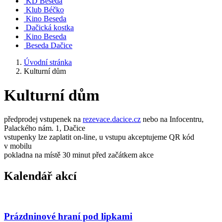
KD Beseda
Klub Béčko
Kino Beseda
Dačická kostka
Kino Beseda
Beseda Dačice
Úvodní stránka
Kulturní dům
Kulturní dům
předprodej vstupenek na
rezevace.dacice.cz
nebo na Infocentru,
Palackého nám. 1, Dačice
vstupenky lze zaplatit on-line, u vstupu akceptujeme QR kód
v mobilu
pokladna na místě 30 minut před začátkem akce
Kalendář akcí
Prázdninové hraní pod lipkami