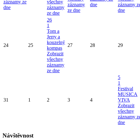
záznamy ze
všechny
záznamy
dne
záznamy z
dne
záznamy
ze dne
dne
ze dne
26
1
Tom a
Jerry a
kouzelný
24
25
27
28
29
kompas
Zobrazit
všechny
záznamy
ze dne
5
1
Festival
MUSICA
31
1
2
3
4
VIVA
Zobrazit
všechny
záznamy z
dne
Návštěvnost