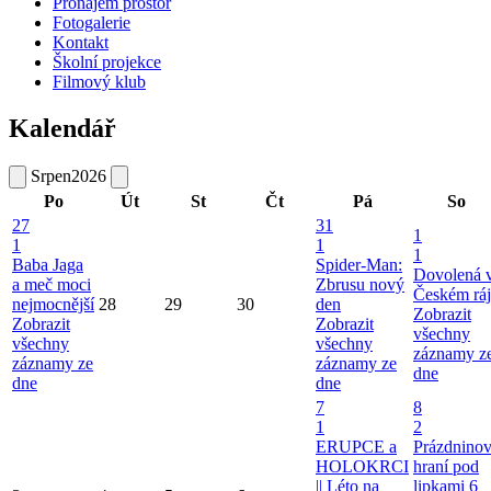
Pronájem prostor
Fotogalerie
Kontakt
Školní projekce
Filmový klub
Kalendář
Srpen
2026
Po
Út
St
Čt
Pá
So
27
31
1
1
1
1
Baba Jaga
Spider-Man:
Dovolená 
a meč moci
Zbrusu nový
Českém ráj
nejmocnější
28
29
30
den
Zobrazit
Zobrazit
Zobrazit
všechny
všechny
všechny
záznamy z
záznamy ze
záznamy ze
dne
dne
dne
7
8
1
2
ERUPCE a
Prázdnino
HOLOKRCI
hraní pod
|| Léto na
lipkami
6