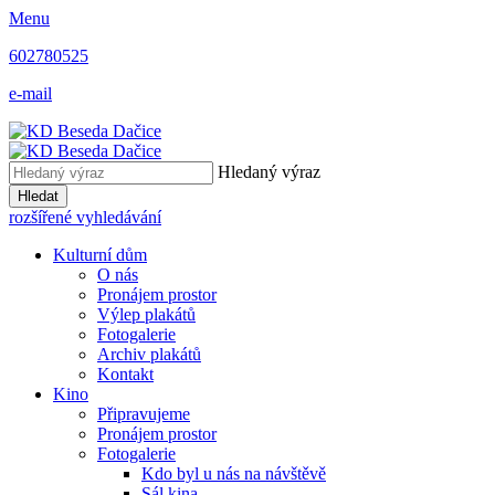
Menu
602780525
e-mail
Hledaný výraz
Hledat
rozšířené vyhledávání
Kulturní dům
O nás
Pronájem prostor
Výlep plakátů
Fotogalerie
Archiv plakátů
Kontakt
Kino
Připravujeme
Pronájem prostor
Fotogalerie
Kdo byl u nás na návštěvě
Sál kina