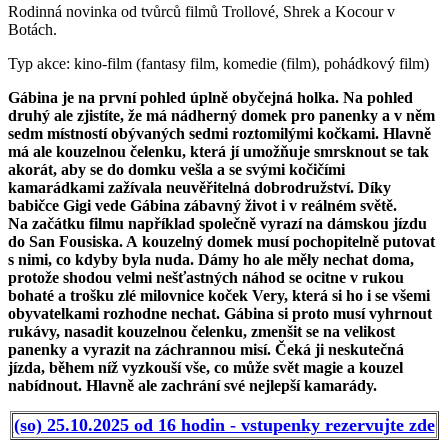
Rodinná novinka od tvůrců filmů Trollové, Shrek a Kocour v
Botách.
Typ akce: kino-film (fantasy film, komedie (film), pohádkový film)
Gábina je na první pohled úplně obyčejná holka. Na pohled
druhý ale zjistíte, že má nádherný domek pro panenky a v něm
sedm místností obývaných sedmi roztomilými kočkami. Hlavně
má ale kouzelnou čelenku, která jí umožňuje smrsknout se tak
akorát, aby se do domku vešla a se svými kočičími
kamarádkami zažívala neuvěřitelná dobrodružství. Díky
babičce Gigi vede Gábina zábavný život i v reálném světě.
Na začátku filmu například společně vyrazí na dámskou jízdu
do San Fousiska. A kouzelný domek musí pochopitelně putovat
s nimi, co kdyby byla nuda. Dámy ho ale měly nechat doma,
protože shodou velmi nešťastných náhod se ocitne v rukou
bohaté a trošku zlé milovnice koček Very, která si ho i se všemi
obyvatelkami rozhodne nechat. Gábina si proto musí vyhrnout
rukávy, nasadit kouzelnou čelenku, zmenšit se na velikost
panenky a vyrazit na záchrannou misí. Čeká ji neskutečná
jízda, během níž vyzkouší vše, co může svět magie a kouzel
nabídnout. Hlavně ale zachrání své nejlepší kamarády.
(so) 25.10.2025 od 16 hodin - vstupenky rezervujte zde