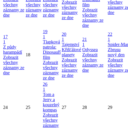
Zobrazit
všechny
všechny
všechny
všechny
film
všechny
záznamy z
záznamy ze
záznamy
záznamy
Zobrazit
záznamy
dne
dne
ze dne
ze dne
všechny
ze dne
záznamy ze
dne
19
20
22
17
1
1
21
1
1
Tlapková
Tajemství
1
Spider-Ma
Z půdy
patrola:
Křišťálové
Odyssea
Zbrusu
harampádí
Dinosauří
18
planety
Zobrazit
nový den
Zobrazit
film
Zobrazit
všechny
Zobrazit
všechny
Zobrazit
všechny
záznamy ze
všechny
záznamy ze
všechny
záznamy
dne
záznamy z
dne
záznamy
ze dne
dne
ze dne
26
1
Tom a
Jerry a
kouzelný
24
25
27
28
29
kompas
Zobrazit
všechny
záznamy