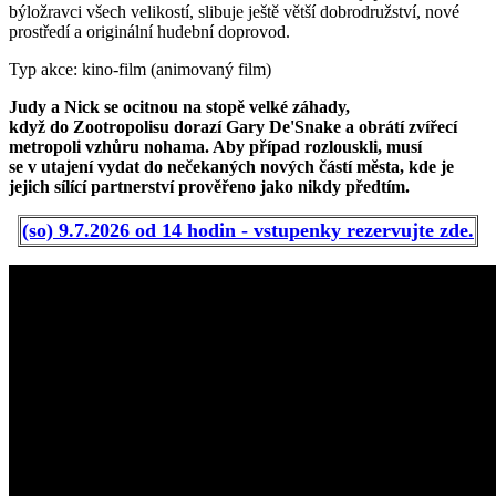
býložravci všech velikostí, slibuje ještě větší dobrodružství, nové
prostředí a originální hudební doprovod.
Typ akce: kino-film (animovaný film)
Judy a Nick se ocitnou na stopě velké záhady,
když do Zootropolisu dorazí Gary De'Snake a obrátí zvířecí
metropoli vzhůru nohama. Aby případ rozlouskli, musí
se v utajení vydat do nečekaných nových částí města, kde je
jejich sílící partnerství prověřeno jako nikdy předtím.
(so) 9.7.2026 od 14 hodin - vstupenky rezervujte zde.