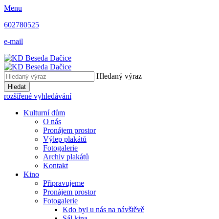
Menu
602780525
e-mail
Hledaný výraz
Hledat
rozšířené vyhledávání
Kulturní dům
O nás
Pronájem prostor
Výlep plakátů
Fotogalerie
Archiv plakátů
Kontakt
Kino
Připravujeme
Pronájem prostor
Fotogalerie
Kdo byl u nás na návštěvě
Sál kina